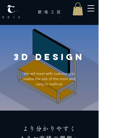
鉄楽工
房
3D design
We will meet with customers to
realize the size of the room and
carry-in method.
より分かりやすく