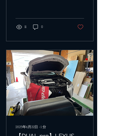
IMPERIAL FⅢというエバポ
レーターキットを使ってい
て、配管の取り回しなどで
ガスの規定量は変わるの
で、過去の事例を参考にし
11
0
て500ｇで施工しました。
オプション添加剤のWako's
パワーエアコンプラスを注
入。他の添加剤に比べると
漏れを防止する効果がある
ので、古い車種にはオスス
メです。 フロントグリルが
ないので、コンデンサーは
シャーシに取り付けしてあ
りました。 施工前の温度は
外気温31℃、吹出口22℃、
ガスの回収量は150ｇだっ
たので、かなりガスが足り
てない状況でした。（画像
撮り忘れてしまいました）
施工後は、高圧が2.1~2.3Mpa
になるよう調整した結果、
2025年6月22日
∙
1
分
吹出口は13℃まで下がり現
【DUAL pro】LEXUS
代の車と同じレベルで冷え