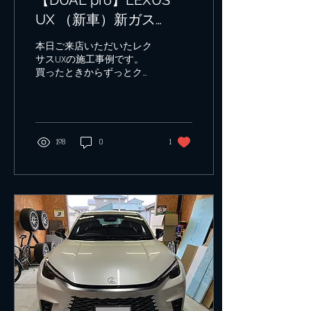
るように改善しました。
UX （新車）新ガス
R1234yf POE(ハイブリ
本日ご来店いただいたレク
ッド)
サスUXの施工事例です。
買ったときからずっとクー
ラーの効きが弱いと感じて
いたそうで、ディーラーで
見てもらった所「こんなも
の」という事で故障でもな
いし、無償修理期間の対象
198
0
1
外と言われたそうです。 そ
ういった経緯があり、１時
間以上の遠方からご来店い
ただき...