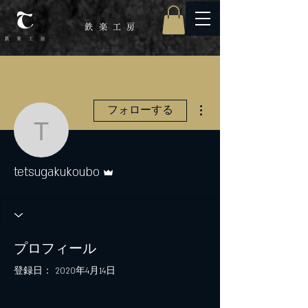
鉄楽工
房
その他
フォローする
tetsugakukoubo
管理者
tetsugakukoubo
プロフィール
登録日： 2020年4月14日