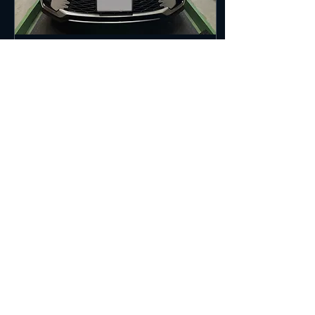
2025年5月11日
∙
2
分
【DUAL pro】LEXUS
LBX （新車）新ガス
R1234yf POE(ハイブリ
従来のレクサス車とは一線
ッド)
を画す「ブレイクスルー」
なモデルであることを示す
「Lexus Breakthrough
Crossover」から車名がつけ
られたレクサス「LBX」 発
売されたばかりのNEWモデ
ルという事もあり、施工前
299
0
の圧力チェックでは吹出口
温度は 「５℃」...
もっと見る