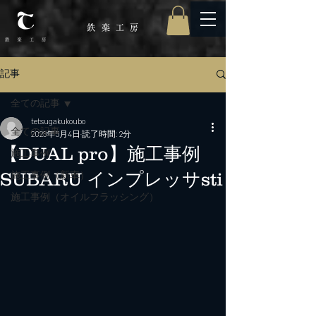
鉄楽工
房
記事
全ての記事
tetsugakukoubo
全ての記事
2023年5月4日
読了時間: 2分
【DUAL pro】施工事例
施工事例
SUBARU インプレッサsti
施工事例（新車）
施工事例（オイルフラッシング）