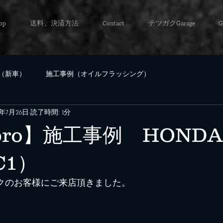
op
送料、決済方法
Contact
テツガクGarage
G
（新車）
施工事例（オイルフラッシング）
2年7月26日
読了時間: 1分
 pro】施工事例 HONDA
C1）
ックのお客様にご来店頂きました。