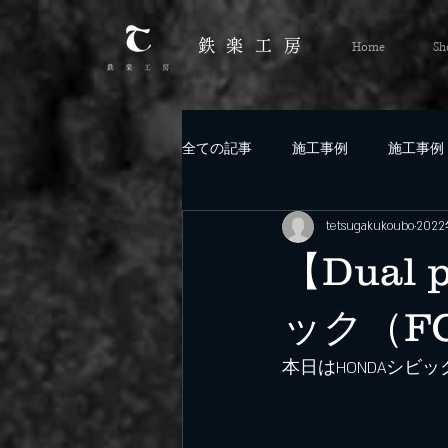
鉄楽工
房
Home
Sh
全ての記事
施工事例
施工事例
tetsugakukoubo
202
【Dual
ック（F
本日はHONDAシビ