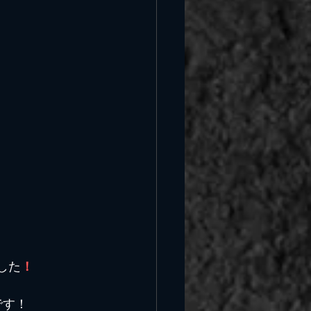
した
！
です！