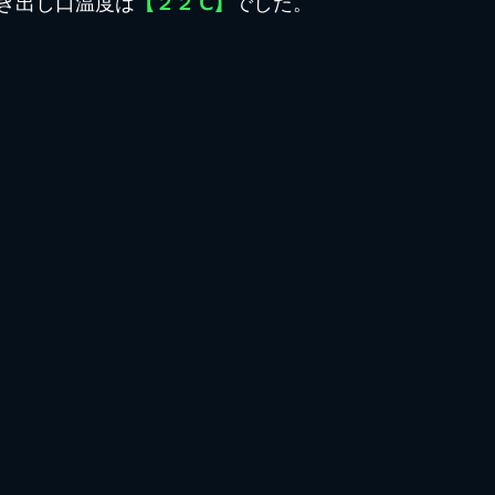
き出し口温度は
【２２℃】
でした。