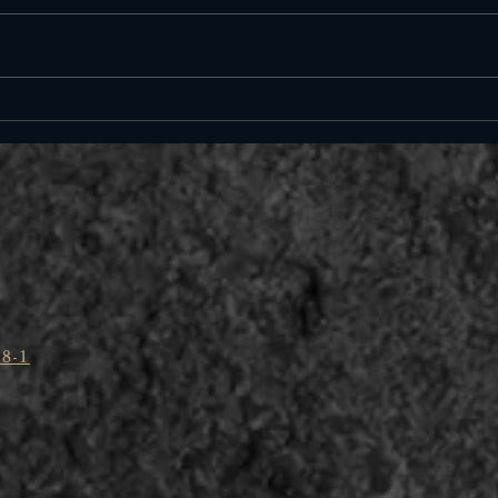
【DUAL pro】LEXUS UX
【DU
（新車）新ガスR1234yf
（新
POE(ハイブリッド)
PO
8-1