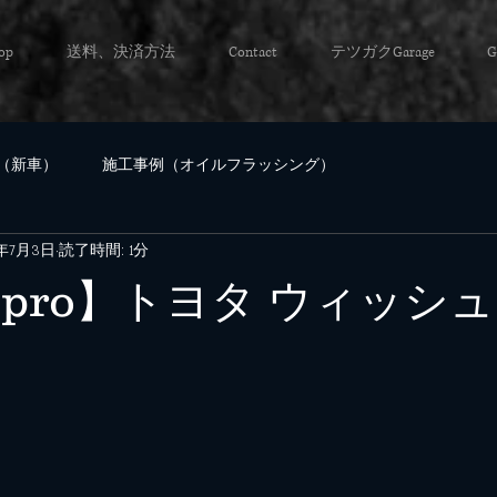
op
送料、決済方法
Contact
テツガクGarage
G
（新車）
施工事例（オイルフラッシング）
1年7月3日
読了時間: 1分
 pro】トヨタ ウィッシュ