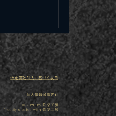
AL pro】LEXUS LBX
車）新ガスR1234yf
E(ハイブリッド)
特定商取引法に基づく表示
個人情報保護方針
© 2020 by
鉄楽工房
Proudly created with 鉄楽工房