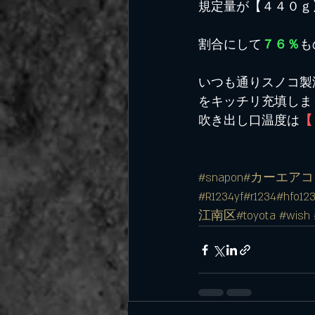
規定量が【４４０ｇ
割合にして
７６％
も
いつも通りスノコ製潤
をキッチリ充填しま
吹き出し口温度は
【
#snapon
#カーエアコ
#R1234yf
#r1234
#hfo123
江南区
#toyota #w