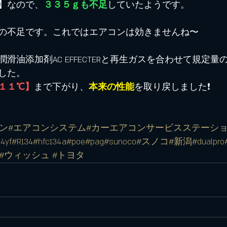
】なので、
３３５ｇも不足
していたようです。
の不足です。これではエアコンは効きませんね〜
滑油添加剤AC EFFECTERと再生ガスを合わせて規定量
した。
１１℃】
まで下がり、
本来の性能
を取り戻しました❗️
ン
#エアコンシステム
#カーエアコンサービスステーシ
4yf
#R134
#hfc134a
#poe
#pag
#sunoco
#スノコ
#新潟
#dualpro
ish #ウィッシュ #トヨタ