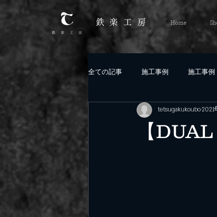
鉄楽工
房
Home
Sh
全ての記事
施工事例
施工事例
tetsugakukoubo
202
【DUAL