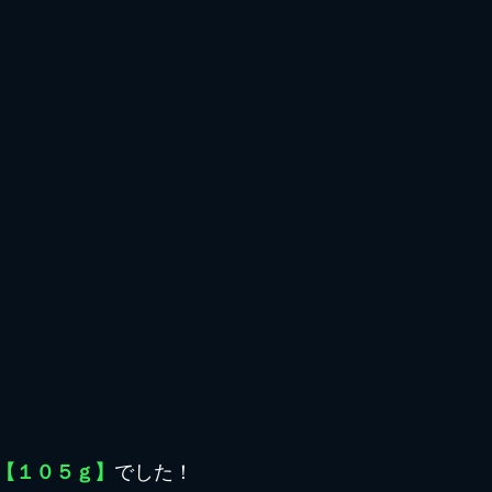
【１０５ｇ】
でした！